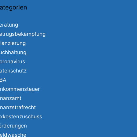
ategorien
eratung
etrugsbekämpfung
ilanzierung
uchhaltung
oronavirus
atenschutz
BA
inkommensteuer
inanzamt
inanzstrafrecht
ixkostenzuschuss
örderungen
eldwäsche