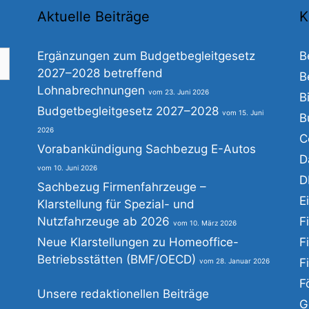
Aktuelle Beiträge
K
Ergänzungen zum Budgetbegleitgesetz
B
2027–2028 betreffend
B
Lohnabrechnungen
23. Juni 2026
B
he
Budgetbegleitgesetz 2027–2028
15. Juni
B
h:
2026
C
Vorabankündigung Sachbezug E-Autos
D
10. Juni 2026
D
Sachbezug Firmenfahrzeuge –
E
Klarstellung für Spezial- und
Nutzfahrzeuge ab 2026
F
10. März 2026
Neue Klarstellungen zu Homeoffice-
F
Betriebsstätten (BMF/OECD)
F
28. Januar 2026
F
Unsere redaktionellen Beiträge
G