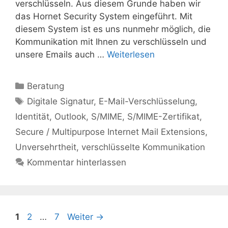
verschlüsseln. Aus diesem Grunde haben wir
das Hornet Security System eingeführt. Mit
diesem System ist es uns nunmehr möglich, die
Kommunikation mit Ihnen zu verschlüsseln und
unsere Emails auch …
Weiterlesen
Kategorien
Beratung
Schlagwörter
Digitale Signatur
,
E-Mail-Verschlüsselung
,
Identität
,
Outlook
,
S/MIME
,
S/MIME-Zertifikat
,
Secure / Multipurpose Internet Mail Extensions
,
Unversehrtheit
,
verschlüsselte Kommunikation
Kommentar hinterlassen
Seite
Seite
Seite
1
2
…
7
Weiter
→