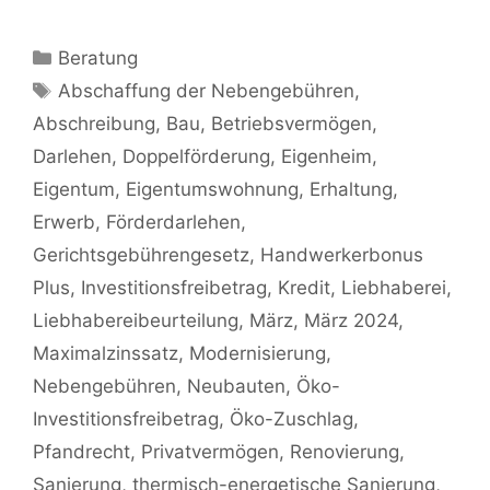
Kategorien
Beratung
Schlagwörter
Abschaffung der Nebengebühren
,
Abschreibung
,
Bau
,
Betriebsvermögen
,
Darlehen
,
Doppelförderung
,
Eigenheim
,
Eigentum
,
Eigentumswohnung
,
Erhaltung
,
Erwerb
,
Förderdarlehen
,
Gerichtsgebührengesetz
,
Handwerkerbonus
Plus
,
Investitionsfreibetrag
,
Kredit
,
Liebhaberei
,
Liebhabereibeurteilung
,
März
,
März 2024
,
Maximalzinssatz
,
Modernisierung
,
Nebengebühren
,
Neubauten
,
Öko-
Investitionsfreibetrag
,
Öko-Zuschlag
,
Pfandrecht
,
Privatvermögen
,
Renovierung
,
Sanierung
,
thermisch-energetische Sanierung
,