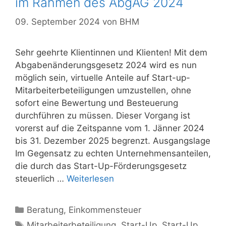
im Rahmen des AbgÄG 2024
09. September 2024
von
BHM
Sehr geehrte Klientinnen und Klienten! Mit dem
Abgabenänderungsgesetz 2024 wird es nun
möglich sein, virtuelle Anteile auf Start-up-
Mitarbeiterbeteiligungen umzustellen, ohne
sofort eine Bewertung und Besteuerung
durchführen zu müssen. Dieser Vorgang ist
vorerst auf die Zeitspanne vom 1. Jänner 2024
bis 31. Dezember 2025 begrenzt. Ausgangslage
Im Gegensatz zu echten Unternehmensanteilen,
die durch das Start-Up-Förderungsgesetz
steuerlich …
Weiterlesen
Kategorien
Beratung
,
Einkommensteuer
Schlagwörter
Mitarbeiterbeteiligung
,
Start-Up
,
Start-Up