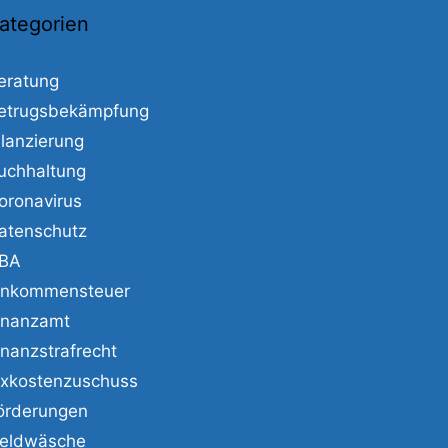
ategorien
eratung
etrugsbekämpfung
ilanzierung
uchhaltung
oronavirus
atenschutz
BA
inkommensteuer
inanzamt
inanzstrafrecht
ixkostenzuschuss
örderungen
eldwäsche