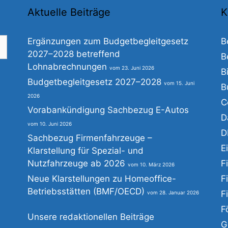
Aktuelle Beiträge
K
Ergänzungen zum Budgetbegleitgesetz
B
2027–2028 betreffend
B
Lohnabrechnungen
23. Juni 2026
B
he
Budgetbegleitgesetz 2027–2028
15. Juni
B
h:
2026
C
Vorabankündigung Sachbezug E-Autos
D
10. Juni 2026
D
Sachbezug Firmenfahrzeuge –
E
Klarstellung für Spezial- und
Nutzfahrzeuge ab 2026
F
10. März 2026
Neue Klarstellungen zu Homeoffice-
F
Betriebsstätten (BMF/OECD)
F
28. Januar 2026
F
Unsere redaktionellen Beiträge
G