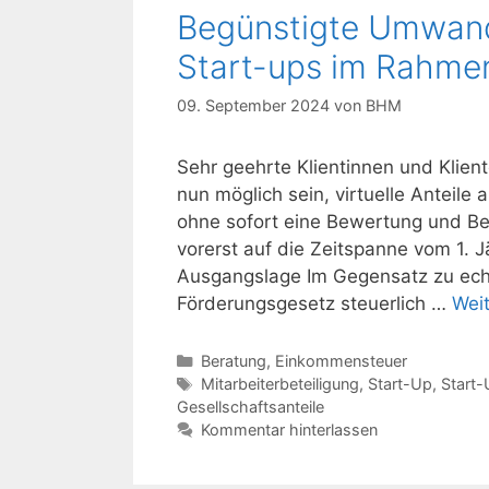
Begünstigte Umwandl
Start-ups im Rahme
09. September 2024
von
BHM
Sehr geehrte Klientinnen und Kli
nun möglich sein, virtuelle Anteile
ohne sofort eine Bewertung und Be
vorerst auf die Zeitspanne vom 1.
Ausgangslage Im Gegensatz zu ech
Förderungsgesetz steuerlich …
Wei
Kategorien
Beratung
,
Einkommensteuer
Schlagwörter
Mitarbeiterbeteiligung
,
Start-Up
,
Start-
Gesellschaftsanteile
Kommentar hinterlassen