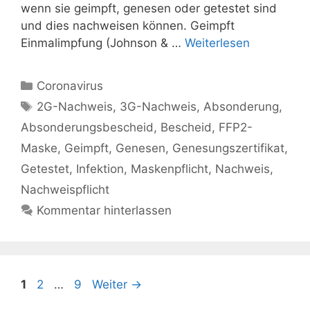
wenn sie geimpft, genesen oder getestet sind
und dies nachweisen können. Geimpft
Einmalimpfung (Johnson & …
Weiterlesen
Kategorien
Coronavirus
Schlagwörter
2G-Nachweis
,
3G-Nachweis
,
Absonderung
,
Absonderungsbescheid
,
Bescheid
,
FFP2-
Maske
,
Geimpft
,
Genesen
,
Genesungszertifikat
,
Getestet
,
Infektion
,
Maskenpflicht
,
Nachweis
,
Nachweispflicht
Kommentar hinterlassen
Seite
Seite
Seite
1
2
…
9
Weiter
→