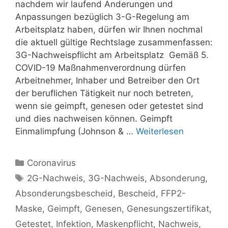
nachdem wir laufend Änderungen und
Anpassungen bezüglich 3-G-Regelung am
Arbeitsplatz haben, dürfen wir Ihnen nochmal
die aktuell gültige Rechtslage zusammenfassen:
3G-Nachweispflicht am Arbeitsplatz Gemäß 5.
COVID-19 Maßnahmenverordnung dürfen
Arbeitnehmer, Inhaber und Betreiber den Ort
der beruflichen Tätigkeit nur noch betreten,
wenn sie geimpft, genesen oder getestet sind
und dies nachweisen können. Geimpft
Einmalimpfung (Johnson & …
Weiterlesen
Kategorien
Coronavirus
Schlagwörter
2G-Nachweis
,
3G-Nachweis
,
Absonderung
,
Absonderungsbescheid
,
Bescheid
,
FFP2-
Maske
,
Geimpft
,
Genesen
,
Genesungszertifikat
,
Getestet
,
Infektion
,
Maskenpflicht
,
Nachweis
,