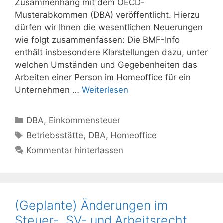
Zusammenhang mit dem OECD-
Musterabkommen (DBA) veröffentlicht. Hierzu
dürfen wir Ihnen die wesentlichen Neuerungen
wie folgt zusammenfassen: Die BMF-Info
enthält insbesondere Klarstellungen dazu, unter
welchen Umständen und Gegebenheiten das
Arbeiten einer Person im Homeoffice für ein
Unternehmen …
Weiterlesen
Kategorien
DBA
,
Einkommensteuer
Schlagwörter
Betriebsstätte
,
DBA
,
Homeoffice
Kommentar hinterlassen
(Geplante) Änderungen im
Steuer-, SV- und Arbeitsrecht