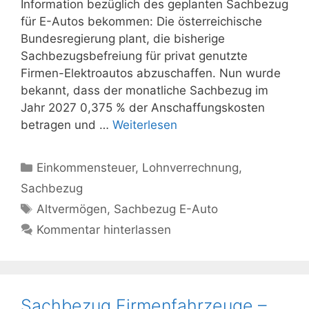
Information bezüglich des geplanten Sachbezug
für E-Autos bekommen: Die österreichische
Bundesregierung plant, die bisherige
Sachbezugsbefreiung für privat genutzte
Firmen-Elektroautos abzuschaffen. Nun wurde
bekannt, dass der monatliche Sachbezug im
Jahr 2027 0,375 % der Anschaffungskosten
betragen und …
Weiterlesen
Kategorien
Einkommensteuer
,
Lohnverrechnung
,
Sachbezug
Schlagwörter
Altvermögen
,
Sachbezug E-Auto
Kommentar hinterlassen
Sachbezug Firmenfahrzeuge –