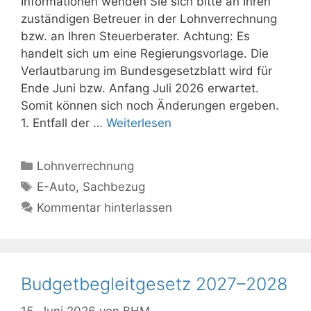
Informationen wenden Sie sich bitte an Ihren
zuständigen Betreuer in der Lohnverrechnung
bzw. an Ihren Steuerberater. Achtung: Es
handelt sich um eine Regierungsvorlage. Die
Verlautbarung im Bundesgesetzblatt wird für
Ende Juni bzw. Anfang Juli 2026 erwartet.
Somit können sich noch Änderungen ergeben.
1. Entfall der …
Weiterlesen
Kategorien
Lohnverrechnung
Schlagwörter
E-Auto
,
Sachbezug
Kommentar hinterlassen
Budgetbegleitgesetz 2027–2028
15. Juni 2026
von
BHM