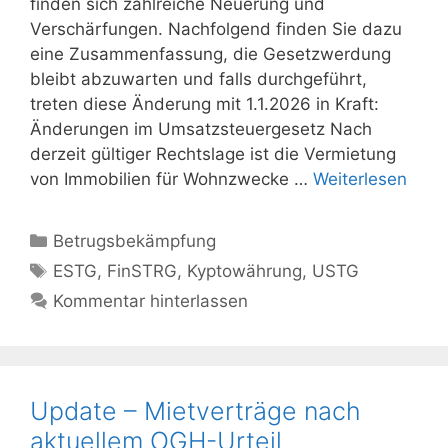
finden sich zahlreiche Neuerung und
Verschärfungen. Nachfolgend finden Sie dazu
eine Zusammenfassung, die Gesetzwerdung
bleibt abzuwarten und falls durchgeführt,
treten diese Änderung mit 1.1.2026 in Kraft:
Änderungen im Umsatzsteuergesetz Nach
derzeit gültiger Rechtslage ist die Vermietung
von Immobilien für Wohnzwecke …
Weiterlesen
Kategorien
Betrugsbekämpfung
Schlagwörter
ESTG
,
FinSTRG
,
Kyptowährung
,
USTG
Kommentar hinterlassen
Update – Mietverträge nach
aktuellem OGH-Urteil