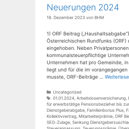
Neuerungen 2024
18. Dezember 2023
von
BHM
1) ORF Beitrag („Haushaltsabgabe“)
Österreichischen Rundfunks (ORF) 
eingehoben. Neben Privatpersonen s
kommunalsteuerpflichtige Unterneh
Unternehmen hat pro Gemeinde, in 
liegt und für die im vorangegange
musste, ORF-Beiträge …
Weiterles
Kategorien
Uncategorized
Schlagwörter
01.01.2024
,
Arbeitslosenversicherung
,
für erwerbstätige Pensionsbezieher bis zu
Dienstgeberabgabe
,
Familienbonus Plus
,
F
Kollektivvertrag
,
Mitarbeiterprämie
,
ORF Be
SEG-Zulage
,
Senkung Dienstgeberzuschl
Steueranpassung
,
Teuerungsprämie
,
Über