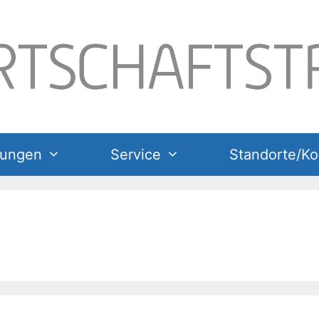
tungen
Service
Standorte/Ko