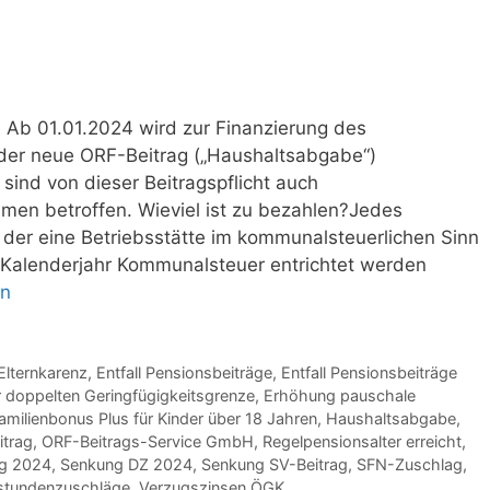
 Ab 01.01.2024 wird zur Finanzierung des
der neue ORF-Beitrag („Haushaltsabgabe“)
ind von dieser Beitragspflicht auch
men betroffen. Wieviel ist zu bezahlen?Jedes
der eine Betriebsstätte im kommunalsteuerlichen Sinn
n Kalenderjahr Kommunalsteuer entrichtet werden
en
Elternkarenz
,
Entfall Pensionsbeiträge
,
Entfall Pensionsbeiträge
r doppelten Geringfügigkeitsgrenze
,
Erhöhung pauschale
amilienbonus Plus für Kinder über 18 Jahren
,
Haushaltsabgabe
,
itrag
,
ORF-Beitrags-Service GmbH
,
Regelpensionsalter erreicht
,
ag 2024
,
Senkung DZ 2024
,
Senkung SV-Beitrag
,
SFN-Zuschlag
,
stundenzuschläge
,
Verzugszinsen ÖGK