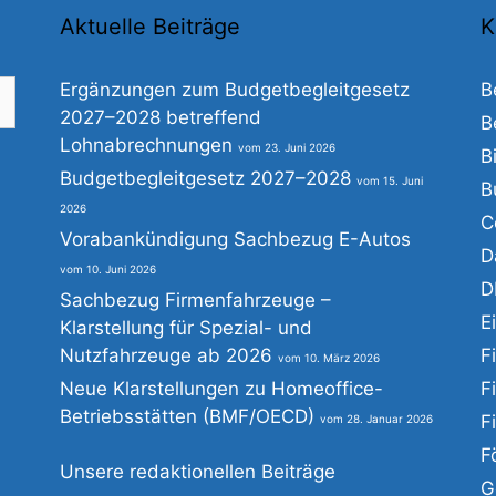
Aktuelle Beiträge
K
Ergänzungen zum Budgetbegleitgesetz
B
2027–2028 betreffend
B
Lohnabrechnungen
23. Juni 2026
B
he
Budgetbegleitgesetz 2027–2028
15. Juni
B
h:
2026
C
Vorabankündigung Sachbezug E-Autos
D
10. Juni 2026
D
Sachbezug Firmenfahrzeuge –
E
Klarstellung für Spezial- und
Nutzfahrzeuge ab 2026
F
10. März 2026
Neue Klarstellungen zu Homeoffice-
F
Betriebsstätten (BMF/OECD)
F
28. Januar 2026
F
Unsere redaktionellen Beiträge
G