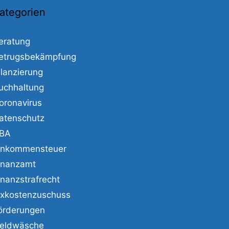
ategorien
eratung
etrugsbekämpfung
ilanzierung
uchhaltung
oronavirus
atenschutz
BA
inkommensteuer
inanzamt
inanzstrafrecht
ixkostenzuschuss
örderungen
eldwäsche