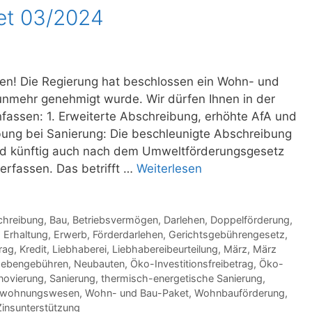
et 03/2024
ten! Die Regierung hat beschlossen ein Wohn- und
nmehr genehmigt wurde. Wir dürfen Ihnen in der
assen: 1. Erweiterte Abschreibung, erhöhte AfA und
ung bei Sanierung: Die beschleunigte Abschreibung
d künftig auch nach dem Umweltförderungsgesetz
rfassen. Das betrifft …
Weiterlesen
hreibung
,
Bau
,
Betriebsvermögen
,
Darlehen
,
Doppelförderung
,
,
Erhaltung
,
Erwerb
,
Förderdarlehen
,
Gerichtsgebührengesetz
,
trag
,
Kredit
,
Liebhaberei
,
Liebhabereibeurteilung
,
März
,
März
ebengebühren
,
Neubauten
,
Öko-Investitionsfreibetrag
,
Öko-
novierung
,
Sanierung
,
thermisch-energetische Sanierung
,
swohnungswesen
,
Wohn- und Bau-Paket
,
Wohnbauförderung
,
Zinsunterstützung