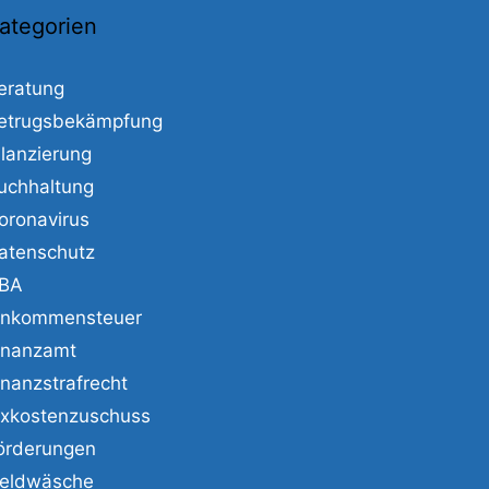
ategorien
eratung
etrugsbekämpfung
ilanzierung
uchhaltung
oronavirus
atenschutz
BA
inkommensteuer
inanzamt
inanzstrafrecht
ixkostenzuschuss
örderungen
eldwäsche