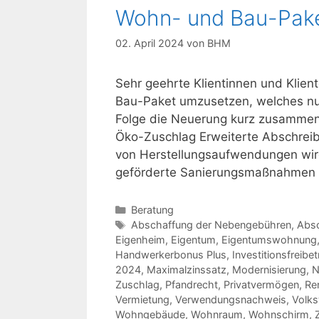
Wohn- und Bau-Pak
02. April 2024
von
BHM
Sehr geehrte Klientinnen und Klien
Bau-Paket umzusetzen, welches nu
Folge die Neuerung kurz zusammenf
Öko-Zuschlag Erweiterte Abschreib
von Herstellungsaufwendungen wir
geförderte Sanierungsmaßnahmen e
Kategorien
Beratung
Schlagwörter
Abschaffung der Nebengebühren
,
Absc
Eigenheim
,
Eigentum
,
Eigentumswohnung
Handwerkerbonus Plus
,
Investitionsfreibe
2024
,
Maximalzinssatz
,
Modernisierung
,
N
Zuschlag
,
Pfandrecht
,
Privatvermögen
,
Re
Vermietung
,
Verwendungsnachweis
,
Volk
Wohngebäude
,
Wohnraum
,
Wohnschirm
,