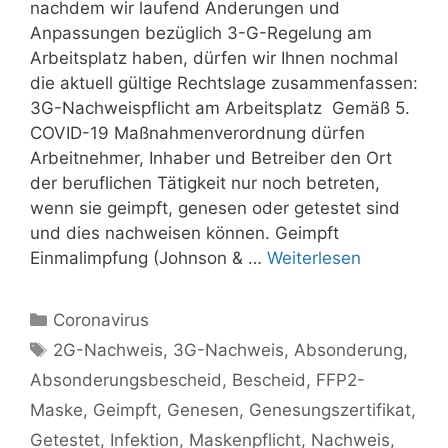
nachdem wir laufend Änderungen und
Anpassungen bezüglich 3-G-Regelung am
Arbeitsplatz haben, dürfen wir Ihnen nochmal
die aktuell gültige Rechtslage zusammenfassen:
3G-Nachweispflicht am Arbeitsplatz Gemäß 5.
COVID-19 Maßnahmenverordnung dürfen
Arbeitnehmer, Inhaber und Betreiber den Ort
der beruflichen Tätigkeit nur noch betreten,
wenn sie geimpft, genesen oder getestet sind
und dies nachweisen können. Geimpft
Einmalimpfung (Johnson & …
Weiterlesen
Kategorien
Coronavirus
Schlagwörter
2G-Nachweis
,
3G-Nachweis
,
Absonderung
,
Absonderungsbescheid
,
Bescheid
,
FFP2-
Maske
,
Geimpft
,
Genesen
,
Genesungszertifikat
,
Getestet
,
Infektion
,
Maskenpflicht
,
Nachweis
,