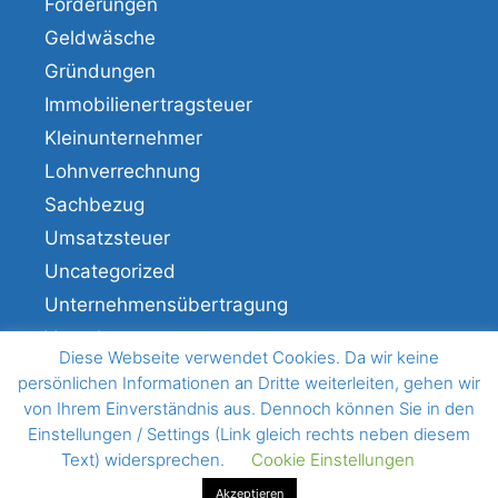
Förderungen
Geldwäsche
Gründungen
Immobilienertragsteuer
Kleinunternehmer
Lohnverrechnung
Sachbezug
Umsatzsteuer
Uncategorized
Unternehmensübertragung
Veranlagung
Diese Webseite verwendet Cookies. Da wir keine
Verfahren
persönlichen Informationen an Dritte weiterleiten, gehen wir
von Ihrem Einverständnis aus. Dennoch können Sie in den
Einstellungen / Settings (Link gleich rechts neben diesem
Text) widersprechen.
Cookie Einstellungen
© 2026 BHM Wirtschaftstreuhand
• Erstellt mit
GeneratePress
Akzeptieren