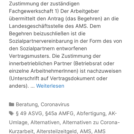
Zustimmung der zuständigen
Fachgewerkschaft 1) Der Arbeitgeber
übermittelt den Antrag (das Begehren) an die
Landesgeschäftsstelle des AMS. Dem
Begehren beizuschließen ist die
Sozialpartnervereinbarung in der Form des von
den Sozialpartnern entworfenen
Vertragsmusters. Die Zustimmung der
innerbetrieblichen Partner (Betriebsrat oder
einzelne ArbeitnehmerInnen) ist nachzuweisen
(Unterschrift auf Vertragsdokument oder
anders). …
Weiterlesen
Kategorien
Beratung
,
Coronavirus
Schlagwörter
§ 49 ASVG
,
§45a AMFG
,
Abfertigung
,
AK-
Umlage
,
Alternativen
,
Alternativen zu Corona-
Kurzarbeit
,
Altersteilzeitgeld
,
AMS
,
AMS