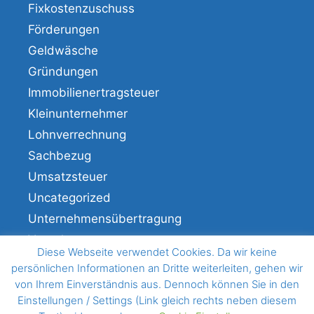
Fixkostenzuschuss
Förderungen
Geldwäsche
Gründungen
Immobilienertragsteuer
Kleinunternehmer
Lohnverrechnung
Sachbezug
Umsatzsteuer
Uncategorized
Unternehmensübertragung
Veranlagung
Diese Webseite verwendet Cookies. Da wir keine
Verfahren
persönlichen Informationen an Dritte weiterleiten, gehen wir
von Ihrem Einverständnis aus. Dennoch können Sie in den
Einstellungen / Settings (Link gleich rechts neben diesem