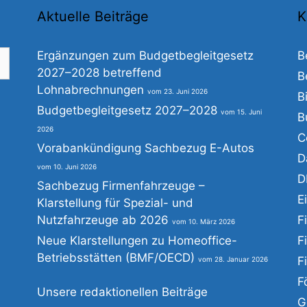
Aktuelle Beiträge
K
Ergänzungen zum Budgetbegleitgesetz
B
2027–2028 betreffend
B
Lohnabrechnungen
23. Juni 2026
B
he
Budgetbegleitgesetz 2027–2028
15. Juni
B
h:
2026
C
Vorabankündigung Sachbezug E-Autos
D
10. Juni 2026
D
Sachbezug Firmenfahrzeuge –
E
Klarstellung für Spezial- und
Nutzfahrzeuge ab 2026
F
10. März 2026
Neue Klarstellungen zu Homeoffice-
F
Betriebsstätten (BMF/OECD)
F
28. Januar 2026
F
Unsere redaktionellen Beiträge
G