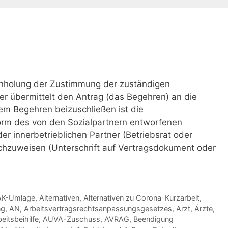
Einholung der Zustimmung der zuständigen
er übermittelt den Antrag (das Begehren) an die
m Begehren beizuschließen ist die
Form des von den Sozialpartnern entworfenen
r innerbetrieblichen Partner (Betriebsrat oder
achzuweisen (Unterschrift auf Vertragsdokument oder
AK-Umlage
,
Alternativen
,
Alternativen zu Corona-Kurzarbeit
,
ng
,
AN
,
Arbeitsvertragsrechtsanpassungsgesetzes
,
Arzt
,
Ärzte
,
eitsbeihilfe
,
AUVA-Zuschuss
,
AVRAG
,
Beendigung