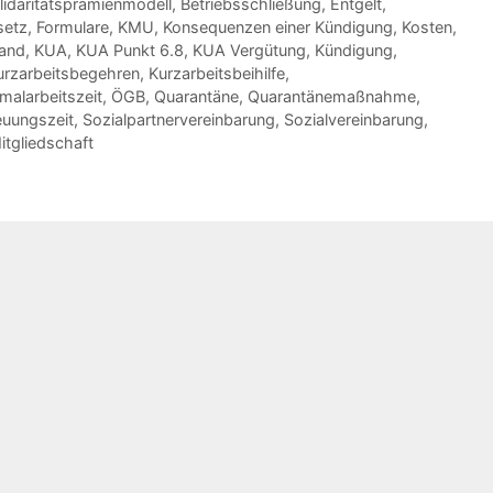
lidaritätsprämienmodell
,
Betriebsschließung
,
Entgelt
,
setz
,
Formulare
,
KMU
,
Konsequenzen einer Kündigung
,
Kosten
,
and
,
KUA
,
KUA Punkt 6.8
,
KUA Vergütung
,
Kündigung
,
urzarbeitsbegehren
,
Kurzarbeitsbeihilfe
,
malarbeitszeit
,
ÖGB
,
Quarantäne
,
Quarantänemaßnahme
,
euungszeit
,
Sozialpartnervereinbarung
,
Sozialvereinbarung
,
tgliedschaft