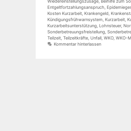
Wiedereinstellungszusage
,
Beihilfe zum So
Entgeltfortzahlungsanspruch
,
Epidemiege
Kosten Kurzarbeit
,
Krankengeld
,
Krankenst
Kündigungsfrühwarnsystem
,
Kurzarbeit
,
K
Kurzarbeitsunterstützung
,
Lohnsteuer
,
Nor
Sonderbetreuungsfreistellung
,
Sonderbetr
Teilzeit
,
Teilzeitkräfte
,
Unfall
,
WKO
,
WKO-Mi
Kommentar hinterlassen