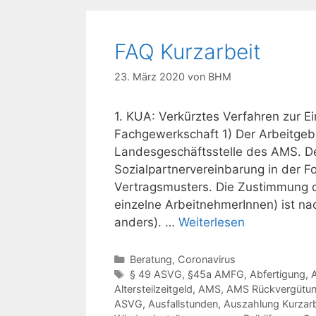
FAQ Kurzarbeit
23. März 2020
von
BHM
1. KUA: Verkürztes Verfahren zur 
Fachgewerkschaft 1) Der Arbeitgeb
Landesgeschäftsstelle des AMS. De
Sozialpartnervereinbarung in der 
Vertragsmusters. Die Zustimmung de
einzelne ArbeitnehmerInnen) ist n
anders). …
Weiterlesen
Kategorien
Beratung
,
Coronavirus
Schlagwörter
§ 49 ASVG
,
§45a AMFG
,
Abfertigung
,
Altersteilzeitgeld
,
AMS
,
AMS Rückvergütu
ASVG
,
Ausfallstunden
,
Auszahlung Kurzarb