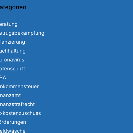
ategorien
eratung
etrugsbekämpfung
ilanzierung
uchhaltung
oronavirus
atenschutz
BA
inkommensteuer
inanzamt
inanzstrafrecht
ixkostenzuschuss
örderungen
eldwäsche