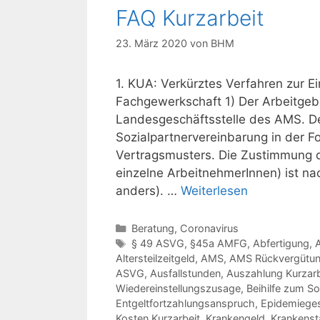
FAQ Kurzarbeit
23. März 2020
von
BHM
1. KUA: Verkürztes Verfahren zur 
Fachgewerkschaft 1) Der Arbeitgeb
Landesgeschäftsstelle des AMS. De
Sozialpartnervereinbarung in der 
Vertragsmusters. Die Zustimmung de
einzelne ArbeitnehmerInnen) ist n
anders). …
Weiterlesen
Kategorien
Beratung
,
Coronavirus
Schlagwörter
§ 49 ASVG
,
§45a AMFG
,
Abfertigung
,
Altersteilzeitgeld
,
AMS
,
AMS Rückvergütu
ASVG
,
Ausfallstunden
,
Auszahlung Kurzarb
Wiedereinstellungszusage
,
Beihilfe zum So
Entgeltfortzahlungsanspruch
,
Epidemiege
Kosten Kurzarbeit
,
Krankengeld
,
Krankenst