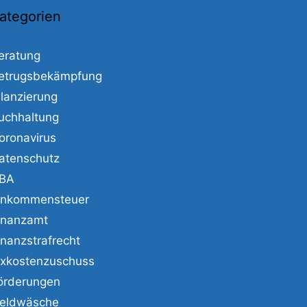
ategorien
eratung
etrugsbekämpfung
ilanzierung
uchhaltung
oronavirus
atenschutz
BA
inkommensteuer
inanzamt
inanzstrafrecht
ixkostenzuschuss
örderungen
eldwäsche