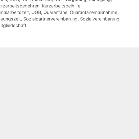
urzarbeitsbegehren
,
Kurzarbeitsbeihilfe
,
malarbeitszeit
,
ÖGB
,
Quarantäne
,
Quarantänemaßnahme
,
euungszeit
,
Sozialpartnervereinbarung
,
Sozialvereinbarung
,
tgliedschaft