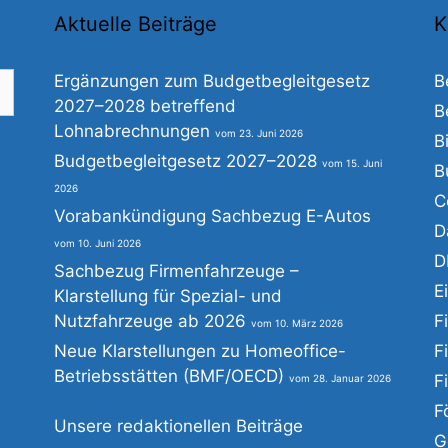
Aktuelle Beiträge
K
Ergänzungen zum Budgetbegleitgesetz
B
2027–2028 betreffend
B
Lohnabrechnungen
23. Juni 2026
B
he
Budgetbegleitgesetz 2027–2028
15. Juni
B
h:
2026
C
Vorabankündigung Sachbezug E-Autos
D
10. Juni 2026
D
Sachbezug Firmenfahrzeuge –
E
Klarstellung für Spezial- und
Nutzfahrzeuge ab 2026
F
10. März 2026
Neue Klarstellungen zu Homeoffice-
F
Betriebsstätten (BMF/OECD)
F
28. Januar 2026
F
Unsere redaktionellen Beiträge
G