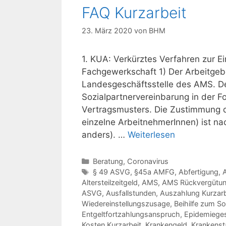
FAQ Kurzarbeit
23. März 2020
von
BHM
1. KUA: Verkürztes Verfahren zur 
Fachgewerkschaft 1) Der Arbeitgeb
Landesgeschäftsstelle des AMS. De
Sozialpartnervereinbarung in der 
Vertragsmusters. Die Zustimmung de
einzelne ArbeitnehmerInnen) ist n
anders). …
Weiterlesen
Kategorien
Beratung
,
Coronavirus
Schlagwörter
§ 49 ASVG
,
§45a AMFG
,
Abfertigung
,
Altersteilzeitgeld
,
AMS
,
AMS Rückvergütu
ASVG
,
Ausfallstunden
,
Auszahlung Kurzarb
Wiedereinstellungszusage
,
Beihilfe zum So
Entgeltfortzahlungsanspruch
,
Epidemiege
Kosten Kurzarbeit
,
Krankengeld
,
Krankenst