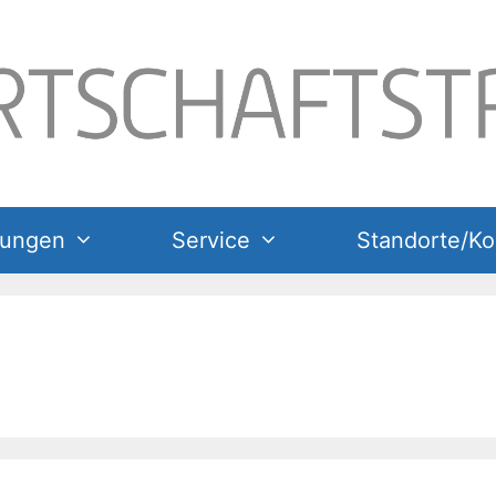
tungen
Service
Standorte/Ko