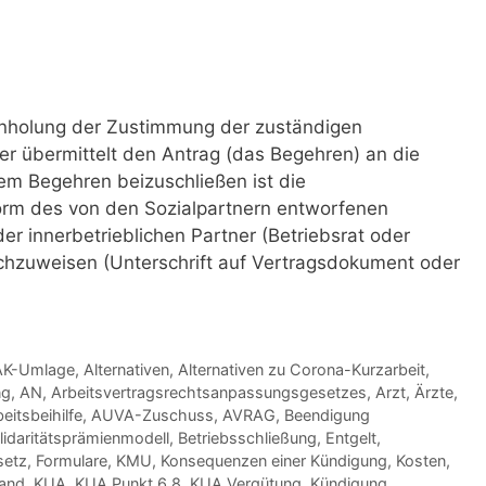
Einholung der Zustimmung der zuständigen
er übermittelt den Antrag (das Begehren) an die
m Begehren beizuschließen ist die
Form des von den Sozialpartnern entworfenen
r innerbetrieblichen Partner (Betriebsrat oder
achzuweisen (Unterschrift auf Vertragsdokument oder
AK-Umlage
,
Alternativen
,
Alternativen zu Corona-Kurzarbeit
,
ng
,
AN
,
Arbeitsvertragsrechtsanpassungsgesetzes
,
Arzt
,
Ärzte
,
eitsbeihilfe
,
AUVA-Zuschuss
,
AVRAG
,
Beendigung
lidaritätsprämienmodell
,
Betriebsschließung
,
Entgelt
,
setz
,
Formulare
,
KMU
,
Konsequenzen einer Kündigung
,
Kosten
,
and
,
KUA
,
KUA Punkt 6.8
,
KUA Vergütung
,
Kündigung
,