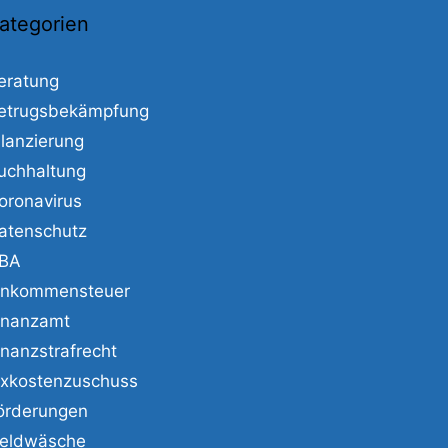
ategorien
eratung
etrugsbekämpfung
ilanzierung
uchhaltung
oronavirus
atenschutz
BA
inkommensteuer
inanzamt
inanzstrafrecht
ixkostenzuschuss
örderungen
eldwäsche