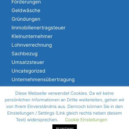
Förderungen
Geldwäsche
Gründungen
Immobilienertragsteuer
Kleinunternehmer
Lohnverrechnung
Sachbezug
Umsatzsteuer
Uncategorized
Unternehmensübertragung
Veranlagung
Diese Webseite verwendet Cookies. Da wir keine
Verfahren
persönlichen Informationen an Dritte weiterleiten, gehen wir
von Ihrem Einverständnis aus. Dennoch können Sie in den
Einstellungen / Settings (Link gleich rechts neben diesem
Text) widersprechen.
Cookie Einstellungen
© 2026 BHM Wirtschaftstreuhand
• Erstellt mit
GeneratePress
Akzeptieren