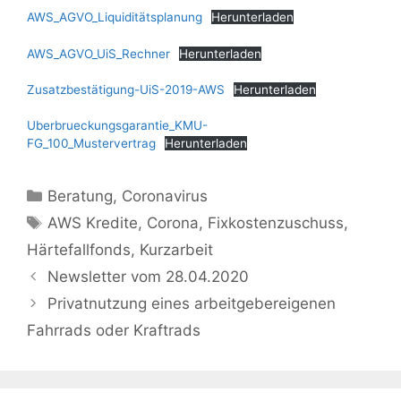
AWS_AGVO_Liquiditätsplanung
Herunterladen
AWS_AGVO_UiS_Rechner
Herunterladen
Zusatzbestätigung-UiS-2019-AWS
Herunterladen
Uberbrueckungsgarantie_KMU-
FG_100_Mustervertrag
Herunterladen
Kategorien
Beratung
,
Coronavirus
Schlagwörter
AWS Kredite
,
Corona
,
Fixkostenzuschuss
,
Härtefallfonds
,
Kurzarbeit
Newsletter vom 28.04.2020
Privatnutzung eines arbeitgebereigenen
Fahrrads oder Kraftrads