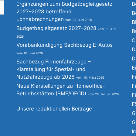
Ergänzungen zum Budgetbegleitgesetz
B
2027–2028 betreffend
B
Lohnabrechnungen
23. Juni 2026
B
he
Budgetbegleitgesetz 2027–2028
15. Juni
B
h:
2026
C
Vorabankündigung Sachbezug E-Autos
D
10. Juni 2026
D
Sachbezug Firmenfahrzeuge –
E
Klarstellung für Spezial- und
Nutzfahrzeuge ab 2026
F
10. März 2026
Neue Klarstellungen zu Homeoffice-
F
Betriebsstätten (BMF/OECD)
F
28. Januar 2026
F
Unsere redaktionellen Beiträge
G
G
I