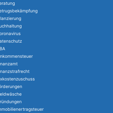
eratung
etrugsbekämpfung
ilanzierung
uchhaltung
oronavirus
atenschutz
BA
inkommensteuer
inanzamt
inanzstrafrecht
ixkostenzuschuss
örderungen
eldwäsche
ründungen
mmobilienertragsteuer