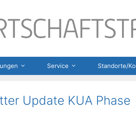
tungen
Service
Standorte/Ko
tter Update KUA Phase