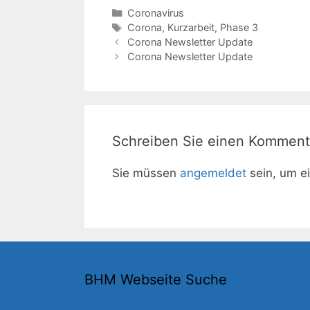
Kategorien
Coronavirus
Schlagwörter
Corona
,
Kurzarbeit
,
Phase 3
Corona Newsletter Update
Corona Newsletter Update
Schreiben Sie einen Komment
Sie müssen
angemeldet
sein, um e
BHM Webseite Suche