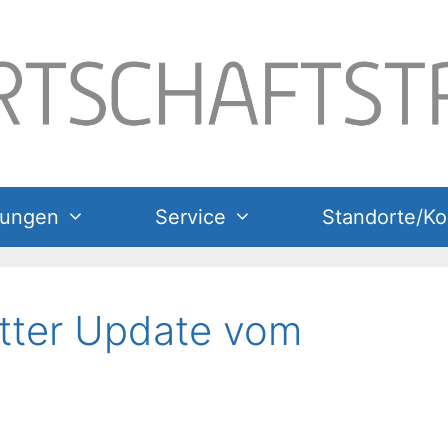
tungen
Service
Standorte/Ko
tter Update vom