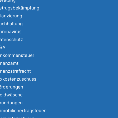
etrugsbekämpfung
ilanzierung
uchhaltung
oronavirus
atenschutz
BA
inkommensteuer
inanzamt
inanzstrafrecht
ixkostenzuschuss
örderungen
eldwäsche
ründungen
mmobilienertragsteuer