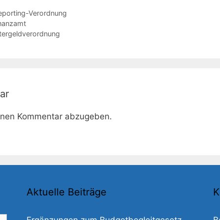
eporting-Verordnung
inanzamt
tergeldverordnung
ar
inen Kommentar abzugeben.
Aktuelle Beiträge
K
Ergänzungen zum Budgetbegleitgesetz
B