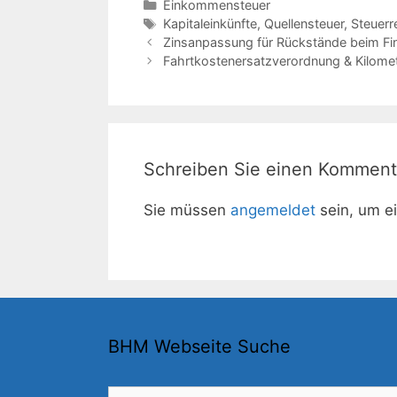
Kategorien
Einkommensteuer
Schlagwörter
Kapitaleinkünfte
,
Quellensteuer
,
Steuerr
Zinsanpassung für Rückstände beim F
Fahrtkostenersatzverordnung & Kilome
Schreiben Sie einen Komment
Sie müssen
angemeldet
sein, um e
BHM Webseite Suche
Suchen