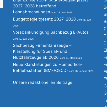
2027–2028 betreffend
B
Lohnabrechnungen
23. Juni 2026
B
he
Budgetbegleitgesetz 2027–2028
15. Juni
B
h:
2026
C
Vorabankündigung Sachbezug E-Autos
D
10. Juni 2026
D
Sachbezug Firmenfahrzeuge –
E
Klarstellung für Spezial- und
Nutzfahrzeuge ab 2026
F
10. März 2026
Neue Klarstellungen zu Homeoffice-
F
Betriebsstätten (BMF/OECD)
F
28. Januar 2026
F
Unsere redaktionellen Beiträge
G
G
I