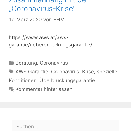
„Coronavirus-Krise“
17. März 2020
von
BHM
https://www.aws.at/aws-
garantie/ueberbrueckungsgarantie/
Kategorien
Beratung
,
Coronavirus
Schlagwörter
AWS Garantie
,
Coronavirus
,
Krise
,
spezielle
Konditionen
,
Überbrückungsgarantie
Kommentar hinterlassen
Suchen
nach: