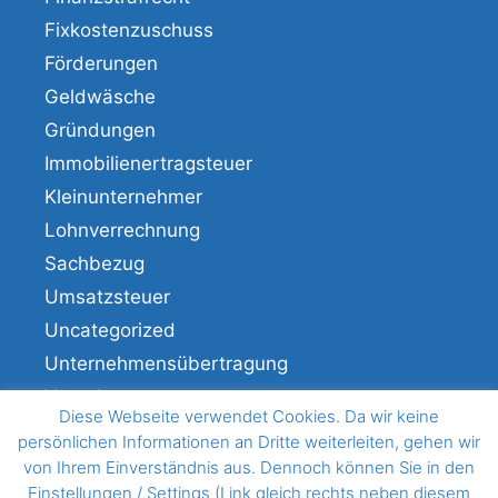
Fixkostenzuschuss
Förderungen
Geldwäsche
Gründungen
Immobilienertragsteuer
Kleinunternehmer
Lohnverrechnung
Sachbezug
Umsatzsteuer
Uncategorized
Unternehmensübertragung
Veranlagung
Diese Webseite verwendet Cookies. Da wir keine
Verfahren
persönlichen Informationen an Dritte weiterleiten, gehen wir
von Ihrem Einverständnis aus. Dennoch können Sie in den
Einstellungen / Settings (Link gleich rechts neben diesem