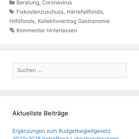
Kategorien
Beratung
,
Coronavirus
Schlagwörter
Fixkostenzuschuss
,
Härtefallfonds
,
Hilfsfonds
,
Kollektivvertrag Gastronomie
Kommentar hinterlassen
Suchen
nach:
Aktuellste Beiträge
Ergänzungen zum Budgetbegleitgesetz
2027–2028 betreffend Lohnabrechnungen