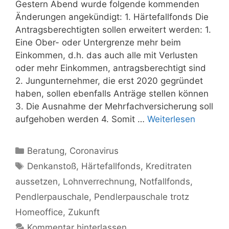
Gestern Abend wurde folgende kommenden
Änderungen angekündigt: 1. Härtefallfonds Die
Antragsberechtigten sollen erweitert werden: 1.
Eine Ober- oder Untergrenze mehr beim
Einkommen, d.h. das auch alle mit Verlusten
oder mehr Einkommen, antragsberechtigt sind
2. Jungunternehmer, die erst 2020 gegründet
haben, sollen ebenfalls Anträge stellen können
3. Die Ausnahme der Mehrfachversicherung soll
aufgehoben werden 4. Somit …
Weiterlesen
Kategorien
Beratung
,
Coronavirus
Schlagwörter
Denkanstoß
,
Härtefallfonds
,
Kreditraten
aussetzen
,
Lohnverrechnung
,
Notfallfonds
,
Pendlerpauschale
,
Pendlerpauschale trotz
Homeoffice
,
Zukunft
Kommentar hinterlassen