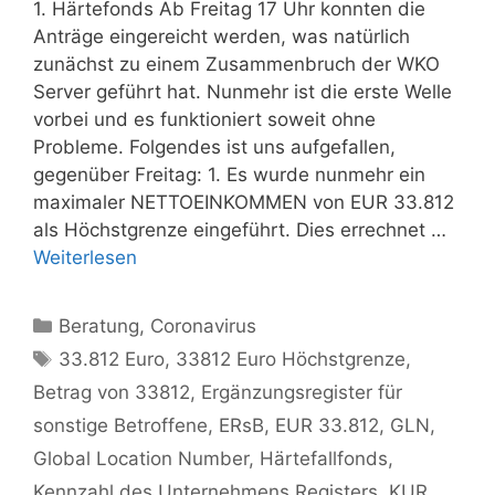
1. Härtefonds Ab Freitag 17 Uhr konnten die
Anträge eingereicht werden, was natürlich
zunächst zu einem Zusammenbruch der WKO
Server geführt hat. Nunmehr ist die erste Welle
vorbei und es funktioniert soweit ohne
Probleme. Folgendes ist uns aufgefallen,
gegenüber Freitag: 1. Es wurde nunmehr ein
maximaler NETTOEINKOMMEN von EUR 33.812
als Höchstgrenze eingeführt. Dies errechnet …
Weiterlesen
Kategorien
Beratung
,
Coronavirus
Schlagwörter
33.812 Euro
,
33812 Euro Höchstgrenze
,
Betrag von 33812
,
Ergänzungsregister für
sonstige Betroffene
,
ERsB
,
EUR 33.812
,
GLN
,
Global Location Number
,
Härtefallfonds
,
Kennzahl des Unternehmens Registers
,
KUR
,