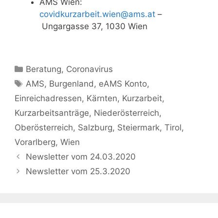
AMS Wien:
covidkurzarbeit.wien@ams.at
–
Ungargasse 37, 1030 Wien
Kategorien
Beratung
,
Coronavirus
Schlagwörter
AMS
,
Burgenland
,
eAMS Konto
,
Einreichadressen
,
Kärnten
,
Kurzarbeit
,
Kurzarbeitsanträge
,
Niederösterreich
,
Oberösterreich
,
Salzburg
,
Steiermark
,
Tirol
,
Vorarlberg
,
Wien
Newsletter vom 24.03.2020
Newsletter vom 25.3.2020