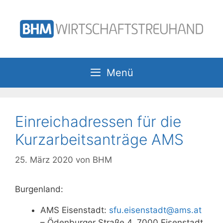
Zum
Inhalt
springen
Menü
Einreichadressen für die
Kurzarbeitsanträge AMS
25. März 2020
von
BHM
Burgenland:
AMS Eisenstadt:
sfu.eisenstadt@ams.at
– Ödenburger Straße 4, 7000 Eisenstadt