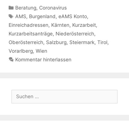
Kategorien
Beratung
,
Coronavirus
Schlagwörter
AMS
,
Burgenland
,
eAMS Konto
,
Einreichadressen
,
Kärnten
,
Kurzarbeit
,
Kurzarbeitsanträge
,
Niederösterreich
,
Oberösterreich
,
Salzburg
,
Steiermark
,
Tirol
,
Vorarlberg
,
Wien
Kommentar hinterlassen
Suchen
nach: