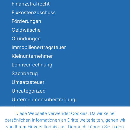
Finanzstrafrecht
Fixkostenzuschuss
Förderungen
Geldwäsche
Gründungen
Immobilienertragsteuer
Kleinunternehmer
Lohnverrechnung
Sachbezug
Umsatzsteuer
Uncategorized
Unternehmensübertragung
Veranlagung
Diese Webseite verwendet Cookies. Da wir keine
Verfahren
persönlichen Informationen an Dritte weiterleiten, gehen wir
von Ihrem Einverständnis aus. Dennoch können Sie in den