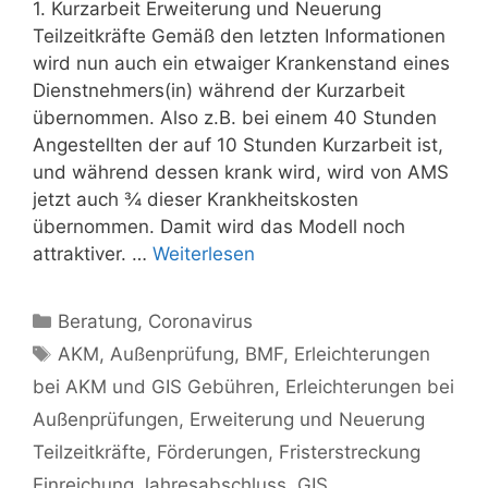
1. Kurzarbeit Erweiterung und Neuerung
Teilzeitkräfte Gemäß den letzten Informationen
wird nun auch ein etwaiger Krankenstand eines
Dienstnehmers(in) während der Kurzarbeit
übernommen. Also z.B. bei einem 40 Stunden
Angestellten der auf 10 Stunden Kurzarbeit ist,
und während dessen krank wird, wird von AMS
jetzt auch ¾ dieser Krankheitskosten
übernommen. Damit wird das Modell noch
attraktiver. …
Weiterlesen
Kategorien
Beratung
,
Coronavirus
Schlagwörter
AKM
,
Außenprüfung
,
BMF
,
Erleichterungen
bei AKM und GIS Gebühren
,
Erleichterungen bei
Außenprüfungen
,
Erweiterung und Neuerung
Teilzeitkräfte
,
Förderungen
,
Fristerstreckung
Einreichung Jahresabschluss
,
GIS
,