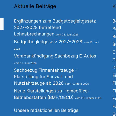
Aktuelle Beiträge
K
Ergänzungen zum Budgetbegleitgesetz
B
2027–2028 betreffend
B
Lohnabrechnungen
23. Juni 2026
B
he
Budgetbegleitgesetz 2027–2028
15. Juni
B
h:
2026
C
Vorabankündigung Sachbezug E-Autos
D
10. Juni 2026
D
Sachbezug Firmenfahrzeuge –
E
Klarstellung für Spezial- und
Nutzfahrzeuge ab 2026
F
10. März 2026
Neue Klarstellungen zu Homeoffice-
F
Betriebsstätten (BMF/OECD)
F
28. Januar 2026
F
Unsere redaktionellen Beiträge
G