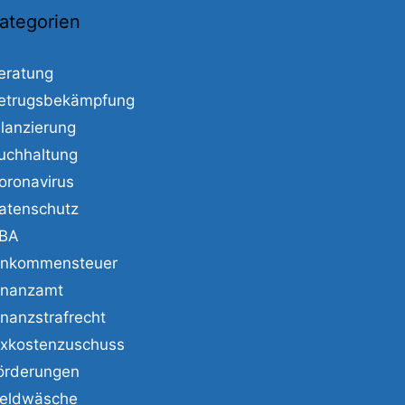
ategorien
eratung
etrugsbekämpfung
ilanzierung
uchhaltung
oronavirus
atenschutz
BA
inkommensteuer
inanzamt
inanzstrafrecht
ixkostenzuschuss
örderungen
eldwäsche