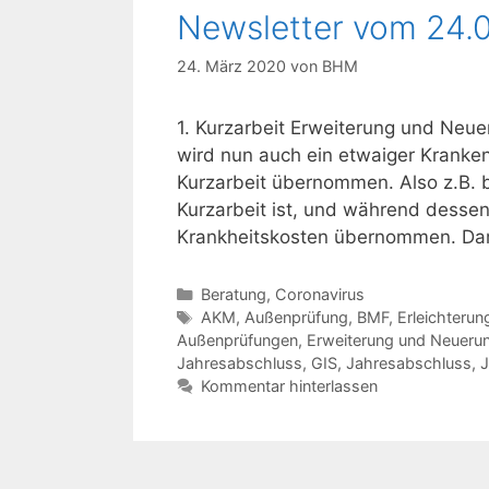
Newsletter vom 24.
24. März 2020
von
BHM
1. Kurzarbeit Erweiterung und Neue
wird nun auch ein etwaiger Kranke
Kurzarbeit übernommen. Also z.B. 
Kurzarbeit ist, und während dessen
Krankheitskosten übernommen. Dami
Kategorien
Beratung
,
Coronavirus
Schlagwörter
AKM
,
Außenprüfung
,
BMF
,
Erleichteru
Außenprüfungen
,
Erweiterung und Neuerung
Jahresabschluss
,
GIS
,
Jahresabschluss
,
J
Kommentar hinterlassen