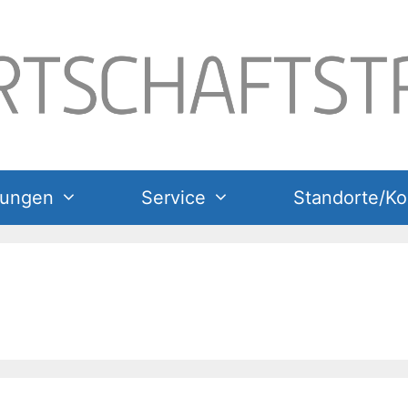
tungen
Service
Standorte/Ko