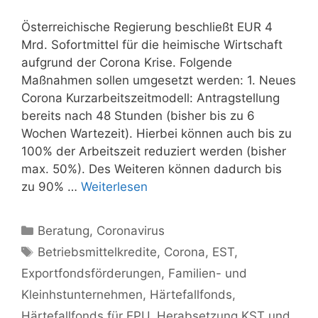
Österreichische Regierung beschließt EUR 4
Mrd. Sofortmittel für die heimische Wirtschaft
aufgrund der Corona Krise. Folgende
Maßnahmen sollen umgesetzt werden: 1. Neues
Corona Kurzarbeitszeitmodell: Antragstellung
bereits nach 48 Stunden (bisher bis zu 6
Wochen Wartezeit). Hierbei können auch bis zu
100% der Arbeitszeit reduziert werden (bisher
max. 50%). Des Weiteren können dadurch bis
zu 90% …
Weiterlesen
Kategorien
Beratung
,
Coronavirus
Schlagwörter
Betriebsmittelkredite
,
Corona
,
EST
,
Exportfondsförderungen
,
Familien- und
Kleinhstunternehmen
,
Härtefallfonds
,
Härtefallfonds für EPU
,
Herabsetzung KST und