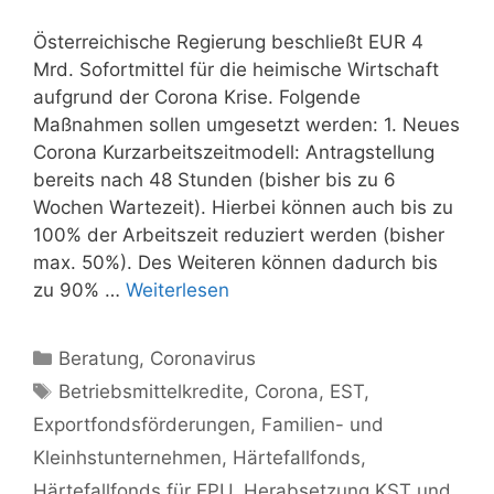
Österreichische Regierung beschließt EUR 4
Mrd. Sofortmittel für die heimische Wirtschaft
aufgrund der Corona Krise. Folgende
Maßnahmen sollen umgesetzt werden: 1. Neues
Corona Kurzarbeitszeitmodell: Antragstellung
bereits nach 48 Stunden (bisher bis zu 6
Wochen Wartezeit). Hierbei können auch bis zu
100% der Arbeitszeit reduziert werden (bisher
max. 50%). Des Weiteren können dadurch bis
zu 90% …
Weiterlesen
Kategorien
Beratung
,
Coronavirus
Schlagwörter
Betriebsmittelkredite
,
Corona
,
EST
,
Exportfondsförderungen
,
Familien- und
Kleinhstunternehmen
,
Härtefallfonds
,
Härtefallfonds für EPU
,
Herabsetzung KST und