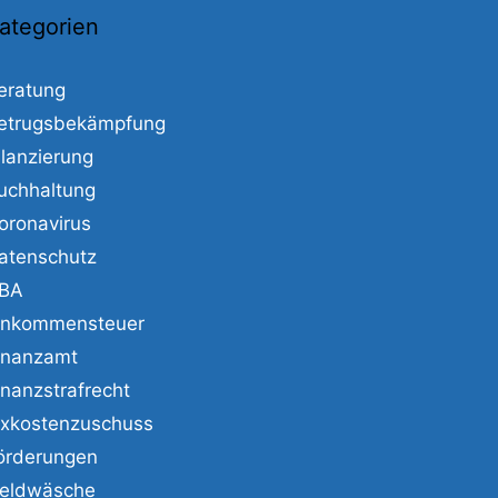
ategorien
eratung
etrugsbekämpfung
ilanzierung
uchhaltung
oronavirus
atenschutz
BA
inkommensteuer
inanzamt
inanzstrafrecht
ixkostenzuschuss
örderungen
eldwäsche