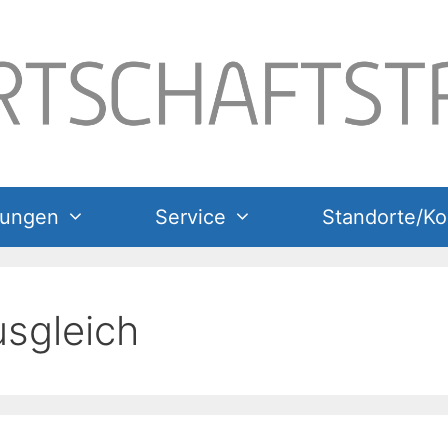
tungen
Service
Standorte/Ko
usgleich