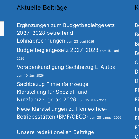
Aktuelle Beiträge
K
Ergänzungen zum Budgetbegleitgesetz
B
2027–2028 betreffend
B
Lohnabrechnungen
23. Juni 2026
B
he
Budgetbegleitgesetz 2027–2028
15. Juni
B
h:
2026
C
Vorabankündigung Sachbezug E-Autos
D
10. Juni 2026
D
Sachbezug Firmenfahrzeuge –
E
Klarstellung für Spezial- und
Nutzfahrzeuge ab 2026
F
10. März 2026
Neue Klarstellungen zu Homeoffice-
F
Betriebsstätten (BMF/OECD)
F
28. Januar 2026
F
Unsere redaktionellen Beiträge
G