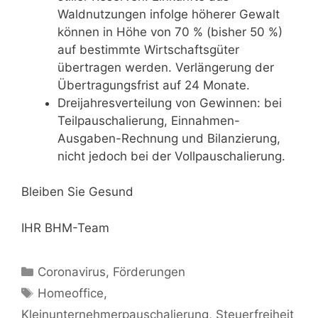
Waldnutzungen infolge höherer Gewalt
können in Höhe von 70 % (bisher 50 %)
auf bestimmte Wirtschafts­güter
übertragen werden. Verlängerung der
Übertragungs­frist auf 24 Monate.
Dreijahresverteilung von Gewinnen: bei
Teilpauschalierung, Einnahmen-
Ausgaben-Rechnung und Bilanzierung,
nicht jedoch bei der Vollpauschalierung.
Bleiben Sie Gesund
IHR BHM-Team
Kategorien
Coronavirus
,
Förderungen
Schlagwörter
Homeoffice
,
Kleinunternehmerpauschalierung
,
Steuerfreiheit