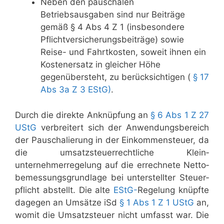
Neben den pauschalen
Betriebsausgaben sind nur Beiträge
gemäß § 4 Abs 4 Z 1 (insbesondere
Pflicht­versicherungsbeiträge) sowie
Reise- und Fahrt­kosten, soweit ihnen ein
Kostenersatz in gleicher Höhe
gegenübersteht, zu berücksichtigen (
§ 17
Abs 3a Z 3 EStG)
.
Durch die direkte Anknüpfung an
§ 6 Abs 1 Z 27
UStG
verbreitert sich der Anwendungsbereich
der Pauschalierung in der Einkommen­steuer, da
die umsatz­steuerrechtliche Klein­
unternehmerregelung auf die errechnete Netto­
bemessungsgrundlage bei unterstellter Steuer­
pflicht abstellt. Die alte
EStG-
Regelung knüpfte
dagegen an Umsätze iSd
§ 1 Abs 1 Z 1 UStG
an,
womit die Umsatz­steuer nicht umfasst war. Die