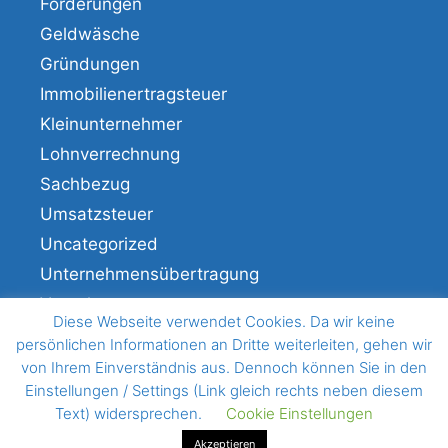
Förderungen
Geldwäsche
Gründungen
Immobilienertragsteuer
Kleinunternehmer
Lohnverrechnung
Sachbezug
Umsatzsteuer
Uncategorized
Unternehmensübertragung
Veranlagung
Diese Webseite verwendet Cookies. Da wir keine
Verfahren
persönlichen Informationen an Dritte weiterleiten, gehen wir
von Ihrem Einverständnis aus. Dennoch können Sie in den
Einstellungen / Settings (Link gleich rechts neben diesem
Text) widersprechen.
Cookie Einstellungen
© 2026 BHM Wirtschaftstreuhand
• Erstellt mit
GeneratePress
Akzeptieren