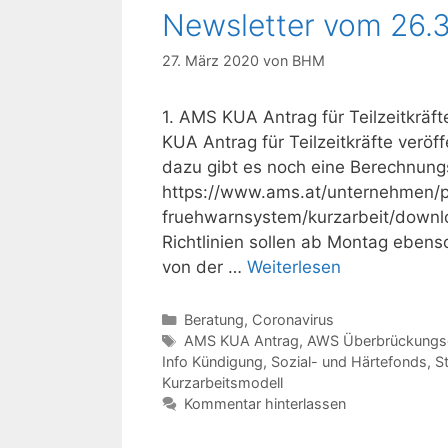
Newsletter vom 26.
27. März 2020
von
BHM
1. AMS KUA Antrag für Teilzeitkräf
KUA Antrag für Teilzeitkräfte veröf
dazu gibt es noch eine Berechnungs
https://www.ams.at/unternehmen/p
fruehwarnsystem/kurzarbeit/downlo
Richtlinien sollen ab Montag ebenso
von der …
Weiterlesen
Kategorien
Beratung
,
Coronavirus
Schlagwörter
AMS KUA Antrag
,
AWS Überbrückungsg
Info Kündigung
,
Sozial- und Härtefonds
,
S
Kurzarbeitsmodell
Kommentar hinterlassen