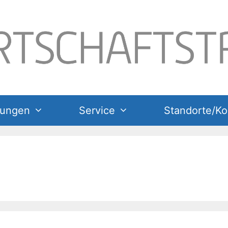
tungen
Service
Standorte/Ko