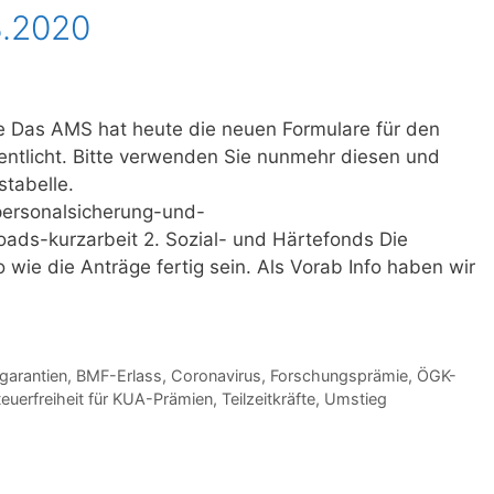
3.2020
te Das AMS hat heute die neuen Formulare für den
fentlicht. Bitte verwenden Sie nunmehr diesen und
tabelle.
ersonalsicherung-und-
ads-kurzarbeit 2. Sozial- und Härtefonds Die
 wie die Anträge fertig sein. Als Vorab Info haben wir
arantien
,
BMF-Erlass
,
Coronavirus
,
Forschungsprämie
,
ÖGK-
teuerfreiheit für KUA-Prämien
,
Teilzeitkräfte
,
Umstieg