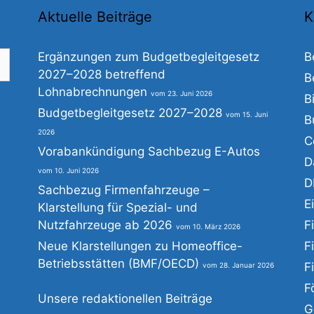
Aktuelle Beiträge
K
Ergänzungen zum Budgetbegleitgesetz
B
2027–2028 betreffend
B
Lohnabrechnungen
23. Juni 2026
B
he
Budgetbegleitgesetz 2027–2028
15. Juni
B
h:
2026
C
Vorabankündigung Sachbezug E-Autos
D
10. Juni 2026
D
Sachbezug Firmenfahrzeuge –
E
Klarstellung für Spezial- und
Nutzfahrzeuge ab 2026
F
10. März 2026
Neue Klarstellungen zu Homeoffice-
F
Betriebsstätten (BMF/OECD)
F
28. Januar 2026
F
Unsere redaktionellen Beiträge
G