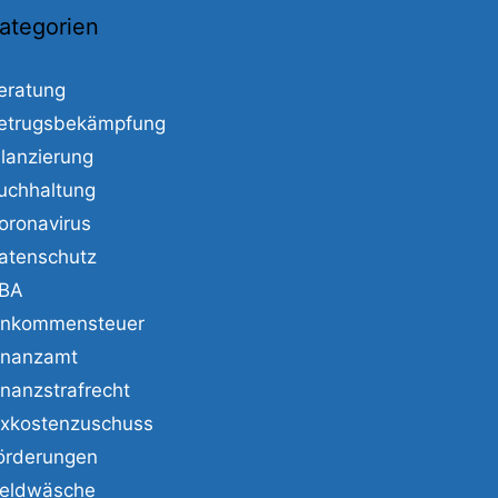
ategorien
eratung
etrugsbekämpfung
ilanzierung
uchhaltung
oronavirus
atenschutz
BA
inkommensteuer
inanzamt
inanzstrafrecht
ixkostenzuschuss
örderungen
eldwäsche