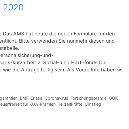
3.2020
te Das AMS hat heute die neuen Formulare für den
fentlicht. Bitte verwenden Sie nunmehr diesen und
tabelle.
ersonalsicherung-und-
ads-kurzarbeit 2. Sozial- und Härtefonds Die
 wie die Anträge fertig sein. Als Vorab Info haben wir
arantien
,
BMF-Erlass
,
Coronavirus
,
Forschungsprämie
,
ÖGK-
teuerfreiheit für KUA-Prämien
,
Teilzeitkräfte
,
Umstieg