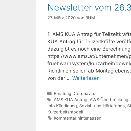
Newsletter vom 26.
27. März 2020
von
BHM
1. AMS KUA Antrag für Teilzeitkräf
KUA Antrag für Teilzeitkräfte veröf
dazu gibt es noch eine Berechnungs
https://www.ams.at/unternehmen/p
fruehwarnsystem/kurzarbeit/downlo
Richtlinien sollen ab Montag ebenso
von der …
Weiterlesen
Kategorien
Beratung
,
Coronavirus
Schlagwörter
AMS KUA Antrag
,
AWS Überbrückungsg
Info Kündigung
,
Sozial- und Härtefonds
,
S
Kurzarbeitsmodell
Kommentar hinterlassen