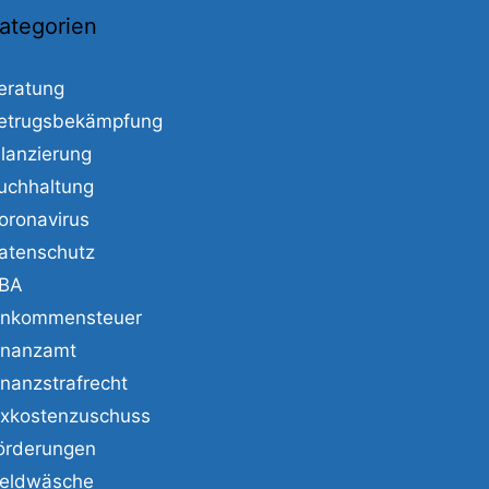
ategorien
eratung
etrugsbekämpfung
ilanzierung
uchhaltung
oronavirus
atenschutz
BA
inkommensteuer
inanzamt
inanzstrafrecht
ixkostenzuschuss
örderungen
eldwäsche