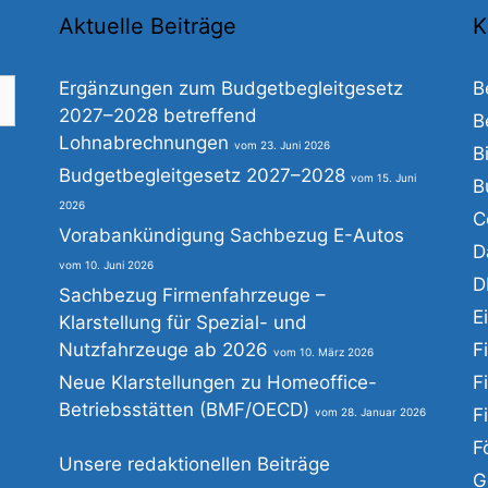
Aktuelle Beiträge
K
Ergänzungen zum Budgetbegleitgesetz
B
2027–2028 betreffend
B
Lohnabrechnungen
23. Juni 2026
B
he
Budgetbegleitgesetz 2027–2028
15. Juni
B
h:
2026
C
Vorabankündigung Sachbezug E-Autos
D
10. Juni 2026
D
Sachbezug Firmenfahrzeuge –
E
Klarstellung für Spezial- und
Nutzfahrzeuge ab 2026
F
10. März 2026
Neue Klarstellungen zu Homeoffice-
F
Betriebsstätten (BMF/OECD)
F
28. Januar 2026
F
Unsere redaktionellen Beiträge
G