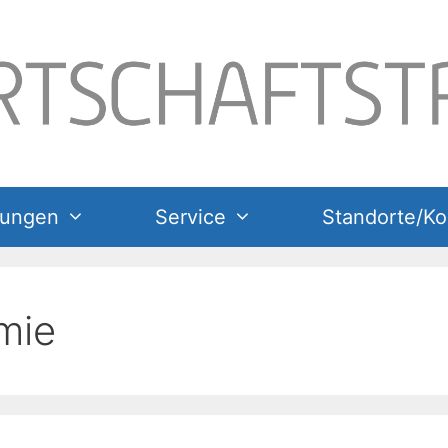
tungen
Service
Standorte/Ko
mie