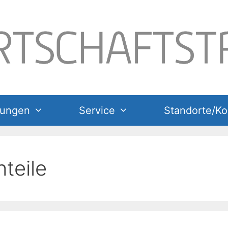
tungen
Service
Standorte/Ko
teile