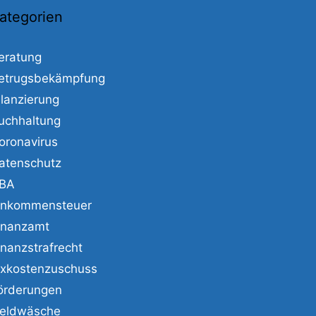
ategorien
eratung
etrugsbekämpfung
ilanzierung
uchhaltung
oronavirus
atenschutz
BA
inkommensteuer
inanzamt
inanzstrafrecht
ixkostenzuschuss
örderungen
eldwäsche