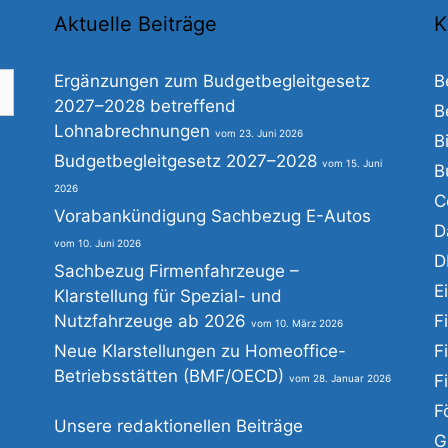
Aktuelle Beiträge
K
Ergänzungen zum Budgetbegleitgesetz
B
2027–2028 betreffend
B
Lohnabrechnungen
23. Juni 2026
B
he
Budgetbegleitgesetz 2027–2028
15. Juni
B
h:
2026
C
Vorabankündigung Sachbezug E-Autos
D
10. Juni 2026
D
Sachbezug Firmenfahrzeuge –
E
Klarstellung für Spezial- und
Nutzfahrzeuge ab 2026
F
10. März 2026
Neue Klarstellungen zu Homeoffice-
F
Betriebsstätten (BMF/OECD)
F
28. Januar 2026
F
Unsere redaktionellen Beiträge
G