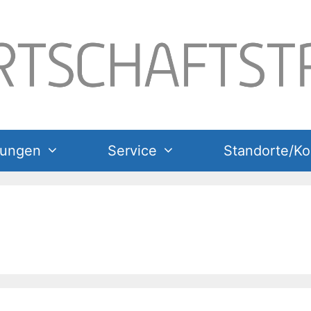
tungen
Service
Standorte/Ko