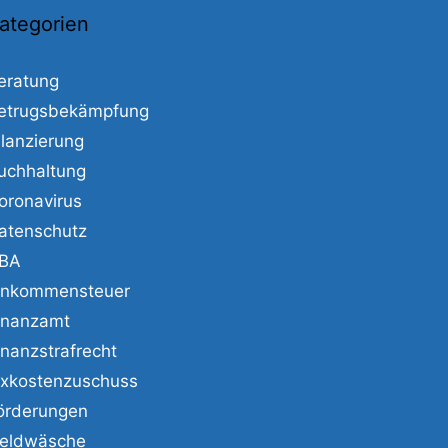
ategorien
eratung
etrugsbekämpfung
ilanzierung
uchhaltung
oronavirus
atenschutz
BA
inkommensteuer
inanzamt
inanzstrafrecht
ixkostenzuschuss
örderungen
eldwäsche