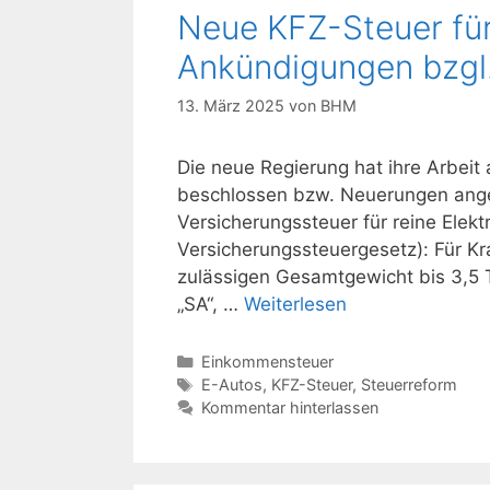
Neue KFZ-Steuer für
Ankündigungen bzgl
13. März 2025
von
BHM
Die neue Regierung hat ihre Arbe
beschlossen bzw. Neuerungen angek
Versicherungssteuer für reine Elekt
Versicherungssteuergesetz): Für K
zulässigen Gesamtgewicht bis 3,
„SA“, …
Weiterlesen
Kategorien
Einkommensteuer
Schlagwörter
E-Autos
,
KFZ-Steuer
,
Steuerreform
Kommentar hinterlassen