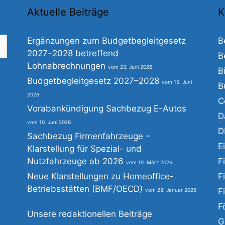
Aktuelle Beiträge
K
Ergänzungen zum Budgetbegleitgesetz
B
2027–2028 betreffend
B
Lohnabrechnungen
23. Juni 2026
B
he
Budgetbegleitgesetz 2027–2028
15. Juni
B
h:
2026
C
Vorabankündigung Sachbezug E-Autos
D
10. Juni 2026
D
Sachbezug Firmenfahrzeuge –
E
Klarstellung für Spezial- und
Nutzfahrzeuge ab 2026
F
10. März 2026
Neue Klarstellungen zu Homeoffice-
F
Betriebsstätten (BMF/OECD)
F
28. Januar 2026
F
Unsere redaktionellen Beiträge
G