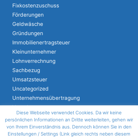
Fixkostenzuschuss
Förderungen
Geldwäsche
Gründungen
Immobilienertragsteuer
Kleinunternehmer
Lohnverrechnung
Sachbezug
Umsatzsteuer
Uncategorized
Unternehmensübertragung
Veranlagung
Diese Webseite verwendet Cookies. Da wir keine
Verfahren
persönlichen Informationen an Dritte weiterleiten, gehen wir
von Ihrem Einverständnis aus. Dennoch können Sie in den
Einstellungen / Settings (Link gleich rechts neben diesem