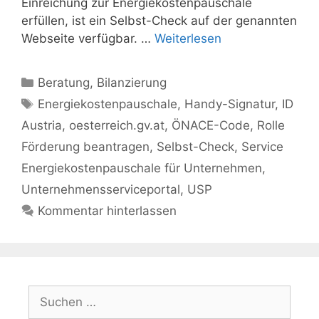
Einreichung zur Energiekostenpauschale
erfüllen, ist ein Selbst-Check auf der genannten
Webseite verfügbar. …
Weiterlesen
Kategorien
Beratung
,
Bilanzierung
Schlagwörter
Energiekostenpauschale
,
Handy-Signatur
,
ID
Austria
,
oesterreich.gv.at
,
ÖNACE-Code
,
Rolle
Förderung beantragen
,
Selbst-Check
,
Service
Energiekostenpauschale für Unternehmen
,
Unternehmensserviceportal
,
USP
Kommentar hinterlassen
Suchen
nach: