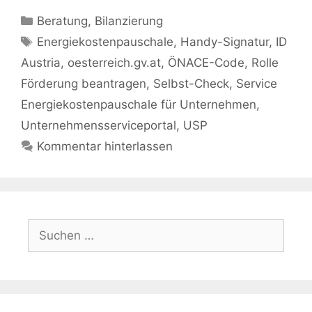
Kategorien
Beratung
,
Bilanzierung
Schlagwörter
Energiekostenpauschale
,
Handy-Signatur
,
ID
Austria
,
oesterreich.gv.at
,
ÖNACE-Code
,
Rolle
Förderung beantragen
,
Selbst-Check
,
Service
Energiekostenpauschale für Unternehmen
,
Unternehmensserviceportal
,
USP
Kommentar hinterlassen
Suchen
nach: