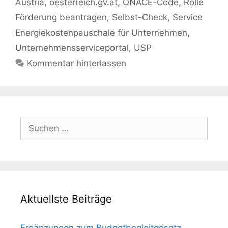
Austria
,
oesterreich.gv.at
,
ÖNACE-Code
,
Rolle
Förderung beantragen
,
Selbst-Check
,
Service
Energiekostenpauschale für Unternehmen
,
Unternehmensserviceportal
,
USP
Kommentar hinterlassen
Suchen
nach:
Aktuellste Beiträge